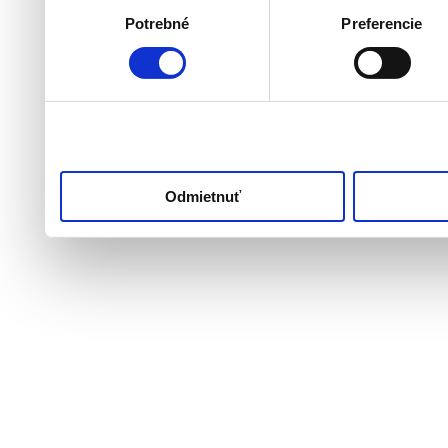
môžu príslušné informáci
Potrebné
Preferencie
súhlasu
ktoré ste im poskytli aleb
používali ich služby.
Odmietnuť